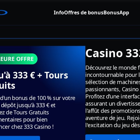
Info
Offres de bonus
Bonus
App
Casino 33
LEURE OFFRE
Découvrez le monde f
u'à 333 € + Tours
incontournable pour l
sélection de machines
uits
passionnants, Casino 
Profitez d'une interfa
 d'un bonus de 100 % sur votre
assurant un divertisse
dépôt jusqu'à 333 € et
l'affût des promotion
ez de Tours Gratuits
aventure de jeu. Rej
entaires pour bien
l'excitation du jeu dès
er chez 333 Casino !