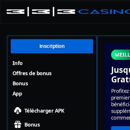
Inscription
MEIL
Info
Jusq
Offres de bonus
Grat
Bonus
Profitez
App
premier 
bénéfici
Télécharger APK
supplém
commenc
Bonus