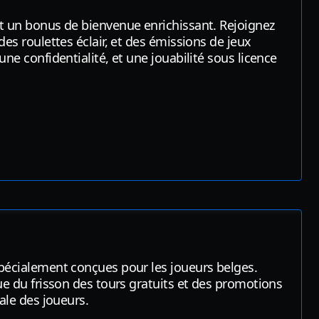
t un bonus de bienvenue enrichissant. Rejoignez
es roulettes éclair, et des émissions de jeux
ne confidentialité, et une jouabilité sous licence
pécialement conçues pour les joueurs belges.
ue du frisson des tours gratuits et des promotions
ale des joueurs.