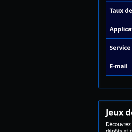
Taux d
Applica
Service 
E-mail
Jeux d
Découvrez d
dépôts et r